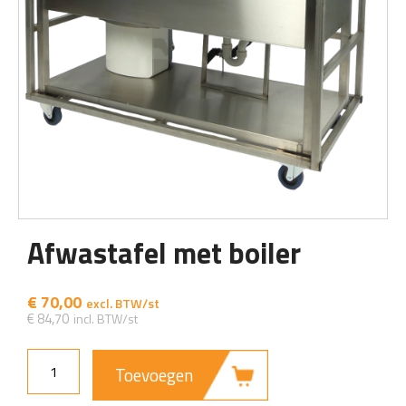
Afwastafel met boiler
€
70,00
€
84,70
Toevoegen