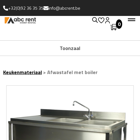
+32(0)92 36 35 35
info@abcrent.be
0
Toonzaal
Keukenmateriaal
>
Afwastafel met boiler