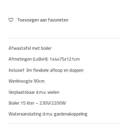
Toevoegen aan favorieten
Afwastafel met boiler
Afmetingen (LxBxH): 144x75x121cm
Inclusief 3m flexibele afloop en doppen
Werkhoogte 90cm
Verplaatsbaar d.m.v. wielen
Boiler 15 liter – 230V/2200W
Wateraansluiting d.m.v. gardenakoppeling