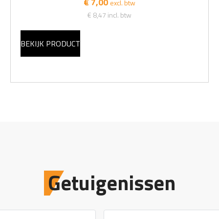
€ 7,00
excl. btw
€ 8,47
incl. btw
BEKIJK PRODUCT
Getuigenissen