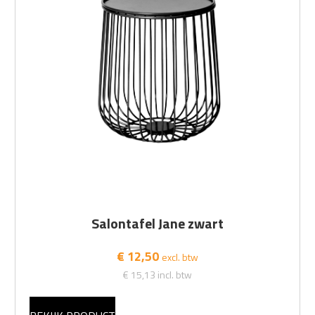
Salontafel Jane zwart
€ 12,50
excl. btw
€ 15,13
incl. btw