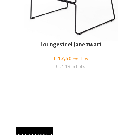
Loungestoel Jane zwart
€ 17,50
excl. btw
€ 21,18
incl. btw