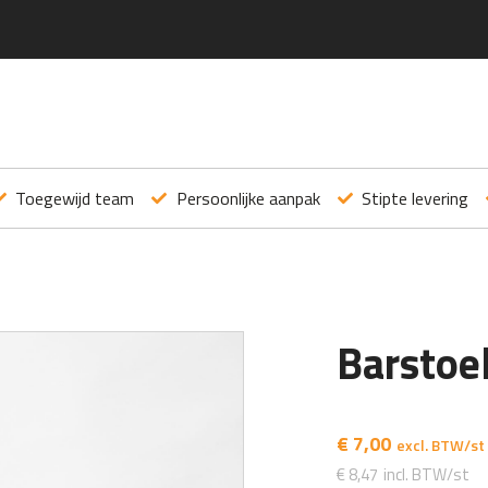
Toegewijd team
Persoonlijke aanpak
Stipte levering
Barstoe
€
7,00
€
8,47