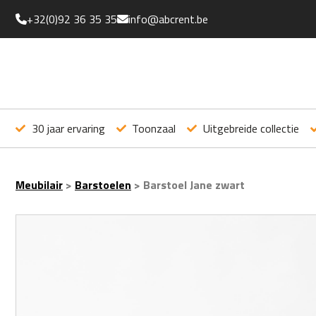
+32(0)92 36 35 35
info@abcrent.be
30 jaar ervaring
Toonzaal
Uitgebreide collectie
Meubilair
>
Barstoelen
>
Barstoel Jane zwart