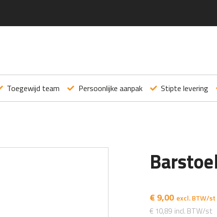
Toegewijd team
Persoonlijke aanpak
Stipte levering
Barstoe
€
9,00
€
10,89