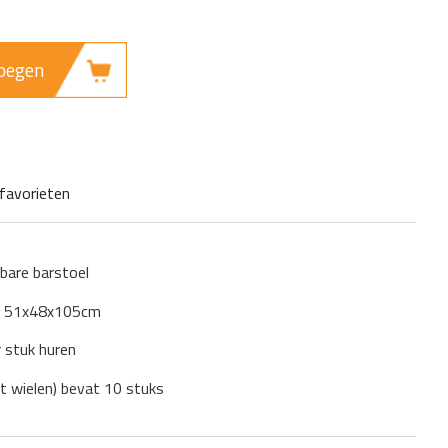
oegen
favorieten
bare barstoel
): 51x48x105cm
r stuk huren
t wielen) bevat 10 stuks