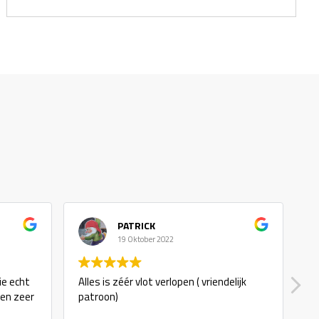
PATRICK
Erw
19 Oktober 2022
20 S
Alles is zéér vlot verlopen ( vriendelijk
goede servic
patroon)