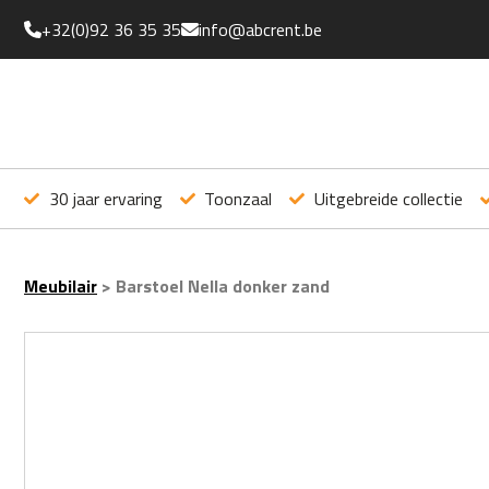
+32(0)92 36 35 35
info@abcrent.be
30 jaar ervaring
Toonzaal
Uitgebreide collectie
Meubilair
>
Barstoel Nella donker zand