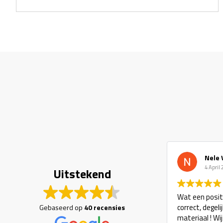
Nele Van Den B
4 April 2023
Uitstekend
Wat een positieve ervarin
correct, degelijk/mooi en
Gebaseerd op
40 recensies
materiaal ! Wij komen te