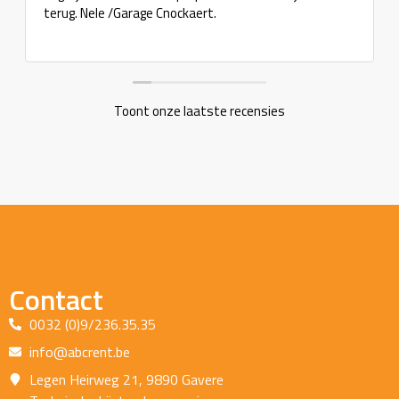
terug. Nele /Garage Cnockaert.
Toont onze laatste recensies
Contact
0032 (0)9/236.35.35
info@abcrent.be
Legen Heirweg 21, 9890 Gavere