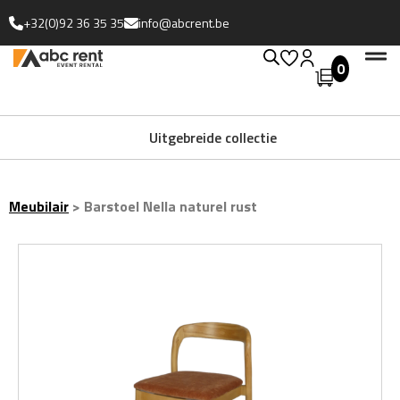
+32(0)92 36 35 35
info@abcrent.be
0
Uitgebreide collectie
Meubilair
>
Barstoel Nella naturel rust