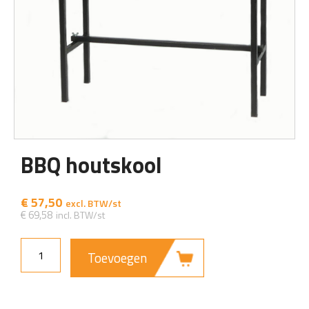
BBQ houtskool
€
57,50
€
69,58
Toevoegen