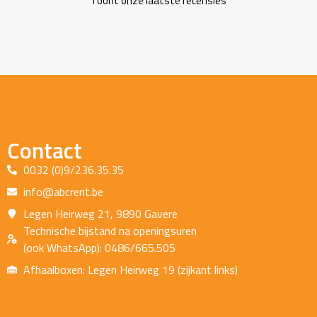
Toont onze laatste recensies
Contact
0032 (0)9/236.35.35
info@abcrent.be
Legen Heirweg 21, 9890 Gavere
Technische bijstand na openingsuren
(ook WhatsApp): 0486/665.505
Afhaalboxen: Legen Heirweg 19 (zijkant links)