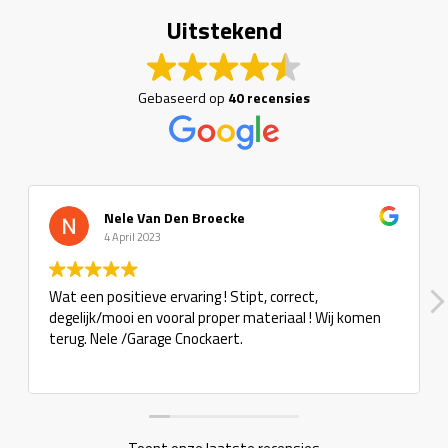
Uitstekend
Gebaseerd op
40 recensies
Nele Van Den Broecke
4 April 2023
Wat een positieve ervaring ! Stipt, correct,
Super
degelijk/mooi en vooral proper materiaal ! Wij komen
terug. Nele /Garage Cnockaert.