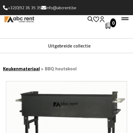
+32(0)92 36 35 35
info@abcrent.be
0
Uitgebreide collectie
Keukenmateriaal
>
BBQ houtskool