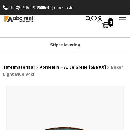
+32(0)92 36 35 35
info@abcrent.be
0
Stipte levering
Tafelmateriaal
>
Porselein
>
A. Le Grelle [SERAX]
>
Beker
Light Blue 34cl