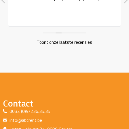
Toont onze laatste recensies
Contact
0032 (0)9/236.35.35
info@abcrent.be