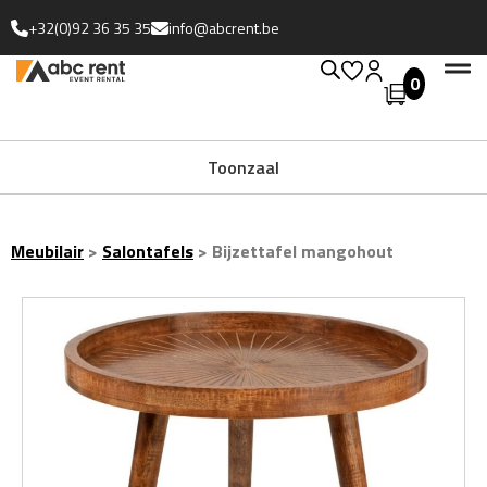
+32(0)92 36 35 35
info@abcrent.be
0
Toonzaal
Meubilair
>
Salontafels
>
Bijzettafel mangohout