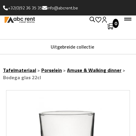
+32(0)92 36 35 35
info@abcrent.be
0
Uitgebreide collectie
Tafelmateriaal
>
Porselein
>
Amuse & Walking dinner
>
Bodega glas 22cl