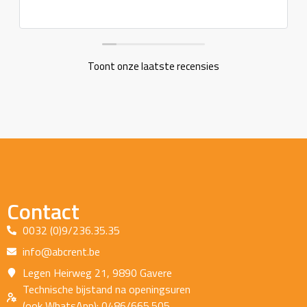
Toont onze laatste recensies
Contact
0032 (0)9/236.35.35
info@abcrent.be
Legen Heirweg 21, 9890 Gavere
Technische bijstand na openingsuren
(ook WhatsApp): 0486/665.505