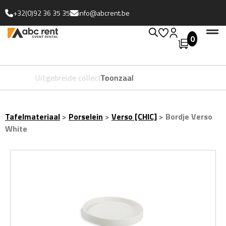
+32(0)92 36 35 35
info@abcrent.be
0
Uitgebreide collectie
Tafelmateriaal
>
Porselein
>
Verso [CHIC]
>
Bordje Verso
White