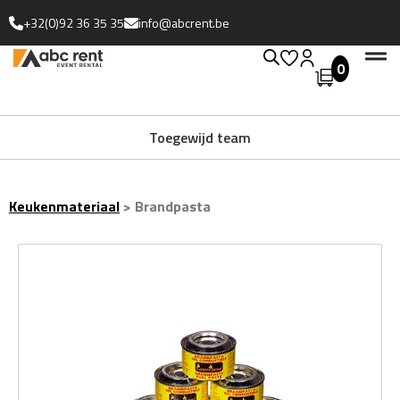
+32(0)92 36 35 35
info@abcrent.be
0
Toegewijd team
Keukenmateriaal
>
Brandpasta