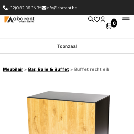
+32(0)92 36 35 35
info@abcrent.be
0
Uitgebreide collectie
Toonzaal
Meubilair
>
Bar, Balie & Buffet
>
Buffet recht eik