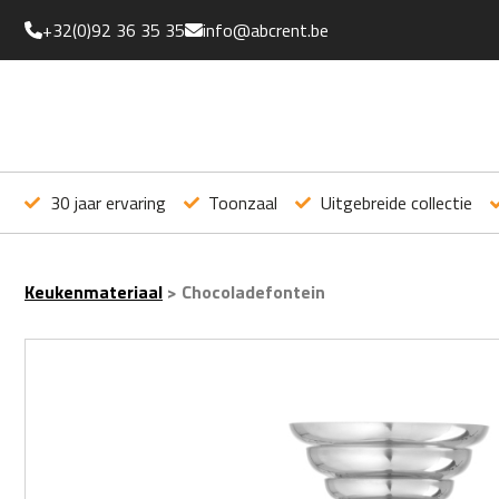
+32(0)92 36 35 35
info@abcrent.be
30 jaar ervaring
Toonzaal
Uitgebreide collectie
Keukenmateriaal
>
Chocoladefontein