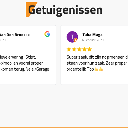
Getuigenissen
Van Den Broecke
Tuba Maga
 2023
6 Februari 2023
eve ervaring ! Stipt,
Super zaak, dit zijn nog mensen d
ijk/mooi en vooral proper
staan voor hun zaak. Zeer proper
j komen terug. Nele /Garage
ordentelijk Top