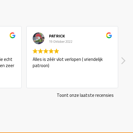
PATRICK
19 Oktober 2022
ie echt
Alles is zéér vlot verlopen ( vriendelijk
g
 en zeer
patroon)
Toont onze laatste recensies