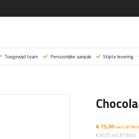
Toegewijd team
Persoonlijke aanpak
Stipte levering
Chocola
€
75,00
€
90,75