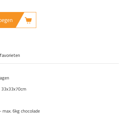
oegen
favorieten
lagen
: 33x33x70cm
 – max. 6kg chocolade