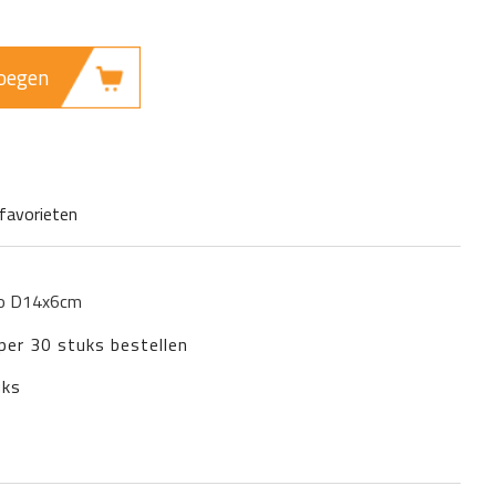
oegen
favorieten
go D14x6cm
 per 30 stuks bestellen
uks