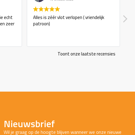
ie echt
Alles is zéér vlot verlopen ( vriendelijk
g
 en zeer
patroon)
Toont onze laatste recensies
Nieuwsbrief
Wil je graag op de hoogte blijven wanneer we onze nieuwe