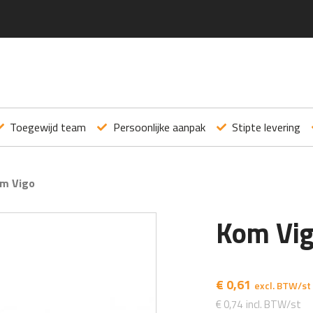
Toegewijd team
Persoonlijke aanpak
Stipte levering
m Vigo
Kom Vi
€
0,61
€
0,74