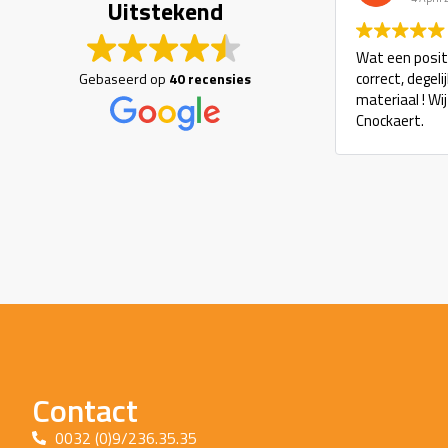
Uitstekend
Wat een positi
correct, degel
Gebaseerd op
40 recensies
materiaal ! Wi
Cnockaert.
Contact
0032 (0)9/236.35.35