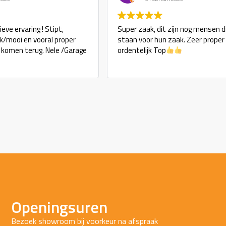
eve ervaring ! Stipt,
Super zaak, dit zijn nog mensen d
ijk/mooi en vooral proper
staan voor hun zaak. Zeer proper
j komen terug. Nele /Garage
ordentelijk Top
Openingsuren
Bezoek showroom bij voorkeur na afspraak