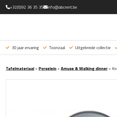
+32(0)92 36 35 35
info@abcrent.be
30 jaar ervaring
Toonzaal
Uitgebreide collectie
Tafelmateriaal
>
Porselein
>
Amuse & Walking dinner
>
Ko