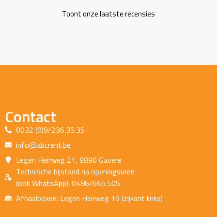
Toont onze laatste recensies
Contact
0032 (0)9/236.35.35
info@abcrent.be
Legen Heirweg 21, 9890 Gavere
Technische bijstand na openingsuren
(ook WhatsApp): 0486/665.505
Afhaalboxen: Legen Heirweg 19 (zijkant links)