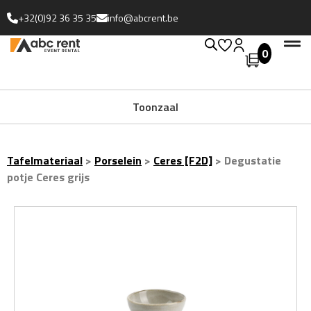
+32(0)92 36 35 35
info@abcrent.be
0
Uitgebreide collectie
Toonzaal
Tafelmateriaal
>
Porselein
>
Ceres [F2D]
>
Degustatie
potje Ceres grijs