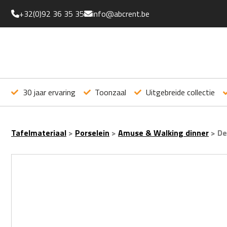
+32(0)92 36 35 35
info@abcrent.be
30 jaar ervaring
Toonzaal
Uitgebreide collectie
Tafelmateriaal
>
Porselein
>
Amuse & Walking dinner
>
De