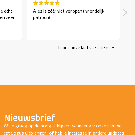
ie echt
Alles is zéér vlot verlopen ( vriendelijk
g
 en zeer
patroon)
Toont onze laatste recensies
Nieuwsbrief
Wil je graag op de hoogte blijven wanneer we onze nieuwe
catalogus uitbrengen, of heb je interesse in andere updates