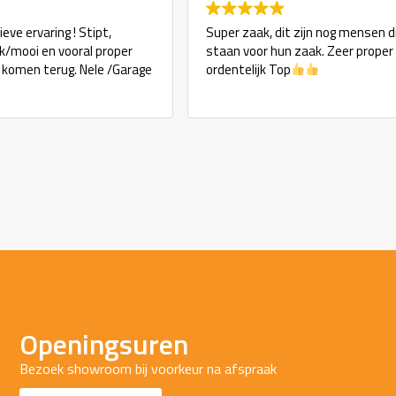
eve ervaring ! Stipt,
Super zaak, dit zijn nog mensen d
ijk/mooi en vooral proper
staan voor hun zaak. Zeer proper
j komen terug. Nele /Garage
ordentelijk Top
Openingsuren
Bezoek showroom bij voorkeur na afspraak