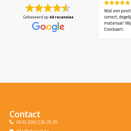
Wat een positi
correct, degel
Gebaseerd op
40 recensies
materiaal ! Wi
Cnockaert.
Contact
0032 (0)9/236.35.35
info@abcrent.be