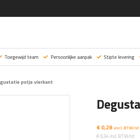
Toegewijd team
Persoonlijke aanpak
Stipte levering
gustatie potje vierkant
Degustat
€
0,28
€
0,34