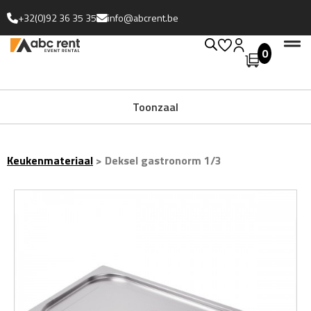
+32(0)92 36 35 35
info@abcrent.be
0
Uitgebreide collectie
Toonzaal
Keukenmateriaal
>
Deksel gastronorm 1/3