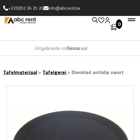
+32(0)92 36 35 35
info@abcrent.be
0
Uitgebreide collectie
Tafelmateriaal
>
Tafelgerei
>
Dienblad antislip zwart