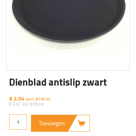
Dienblad antislip zwart
€
2,04
€
2,47
Toevoegen