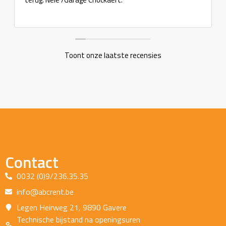
Toont onze laatste recensies
Contact
0032 (0)9/236.35.35
info@abcrent.be
Legen Heirweg 21, 9890 Gavere
Technische bijstand na openingsuren