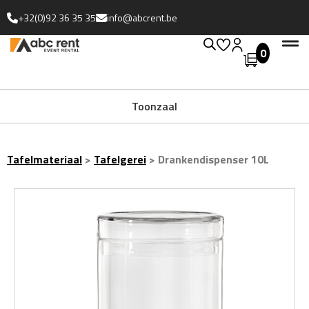
+32(0)92 36 35 35
info@abcrent.be
0
Toonzaal
Tafelmateriaal
>
Tafelgerei
>
Drankendispenser 10L