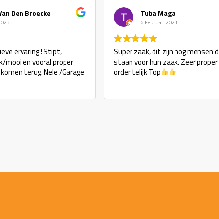
en Broecke
Tuba Maga
6 Februari 2023
varing ! Stipt,
Super zaak, dit zijn nog mensen die ech
oi en vooral proper
staan voor hun zaak. Zeer proper en ze
en terug. Nele /Garage
ordentelijk Top