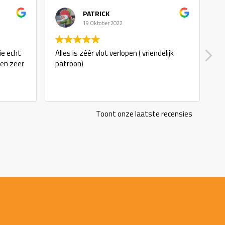
PATRICK
19 Oktober 2022
t
Alles is zéér vlot verlopen ( vriendelijk
goede s
er
patroon)
Toont onze laatste recensies