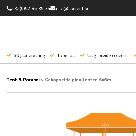
+32(0)92 36 35 35
info@abcrent.be
30 jaar ervaring
Toonzaal
Uitgebreide collectie
Tent & Parasol
>
Gekoppelde plooitenten 6x6m