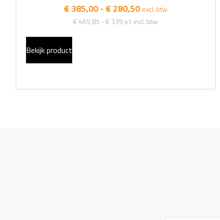
€ 385,00 - € 280,50
excl. btw
€ 465,85 - € 339,41
incl. btw
Bekijk product