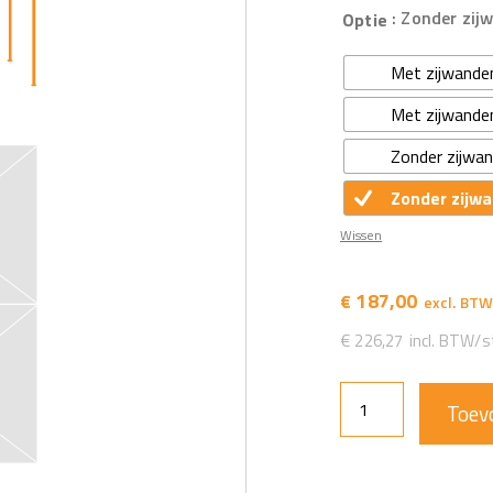
: Zonder zij
Optie
Met zijwande
Met zijwande
Zonder zijwa
Zonder zijwa
Wissen
187,00
€
€
226,27
Toev