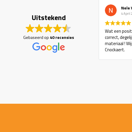
Nele Van D
4 April 2023
Uitstekend
Wat een positieve er
correct, degelijk/mo
Gebaseerd op
40 recensies
materiaal ! Wij kom
Cnockaert.