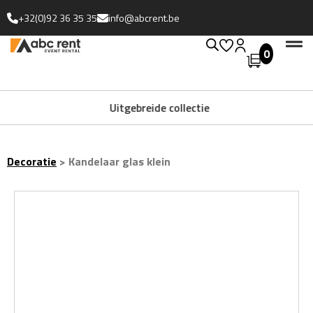
+32(0)92 36 35 35
info@abcrent.be
0
Uitgebreide collectie
Decoratie
>
Kandelaar glas klein