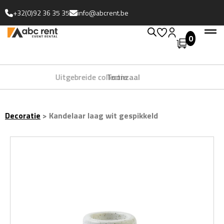
+32(0)92 36 35 35
info@abcrent.be
0
Uitgebreide collectie
Decoratie
>
Kandelaar laag wit gespikkeld