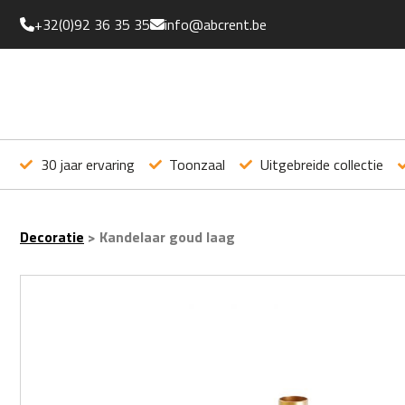
+32(0)92 36 35 35
info@abcrent.be
30 jaar ervaring
Toonzaal
Uitgebreide collectie
Decoratie
>
Kandelaar goud laag