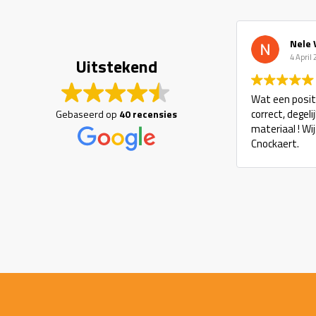
Nele 
4 April
Uitstekend
Wat een positi
correct, degel
Gebaseerd op
40 recensies
materiaal ! Wi
Cnockaert.