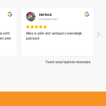
PATRICK
19 Oktober 2022
ie echt
Alles is zéér vlot verlopen ( vriendelijk
g
 en zeer
patroon)
Toont onze laatste recensies