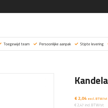
Toegewijd team
Persoonlijke aanpak
Stipte levering
Kandela
€
2,04
€
2,47