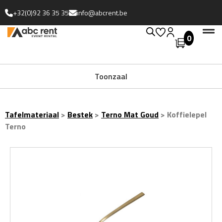
+32(0)92 36 35 35
info@abcrent.be
0
Uitgebreide collectie
Toonzaal
Tafelmateriaal
>
Bestek
>
Terno Mat Goud
>
Koffielepel
Terno