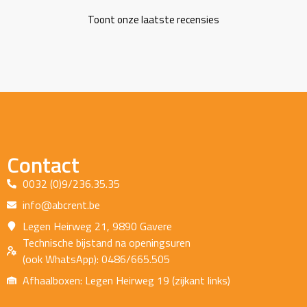
Toont onze laatste recensies
Contact
0032 (0)9/236.35.35
info@abcrent.be
Legen Heirweg 21, 9890 Gavere
Technische bijstand na openingsuren
(ook WhatsApp): 0486/665.505
Afhaalboxen: Legen Heirweg 19 (zijkant links)