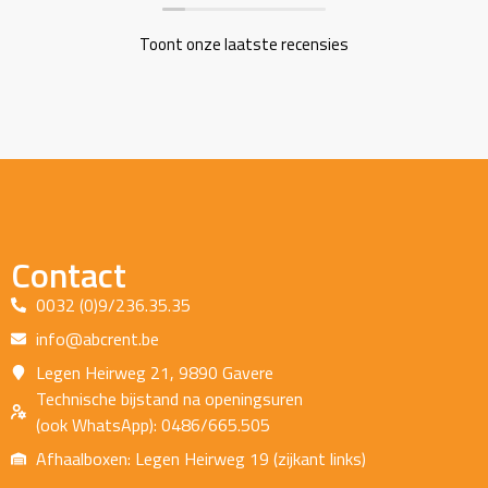
Toont onze laatste recensies
Contact
0032 (0)9/236.35.35
info@abcrent.be
Legen Heirweg 21, 9890 Gavere
Technische bijstand na openingsuren
(ook WhatsApp): 0486/665.505
Afhaalboxen: Legen Heirweg 19 (zijkant links)