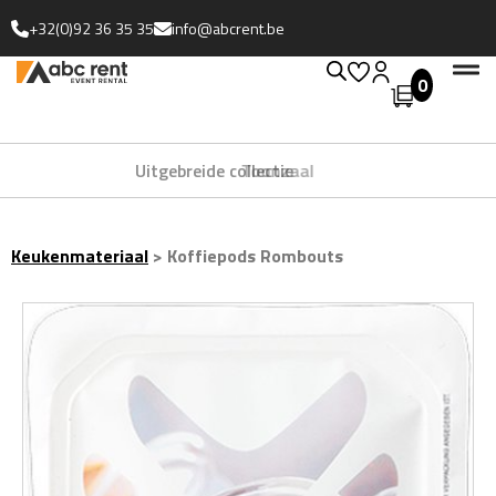
+32(0)92 36 35 35
info@abcrent.be
0
Uitgebreide collectie
Keukenmateriaal
>
Koffiepods Rombouts