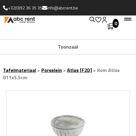
+32(0)92 36 35 35
info@abcrent.be
0
Uitgebreide collectie
Toonzaal
Tafelmateriaal
>
Porselein
>
Atlas [F2D]
>
Kom Atlas
D11x5.5cm