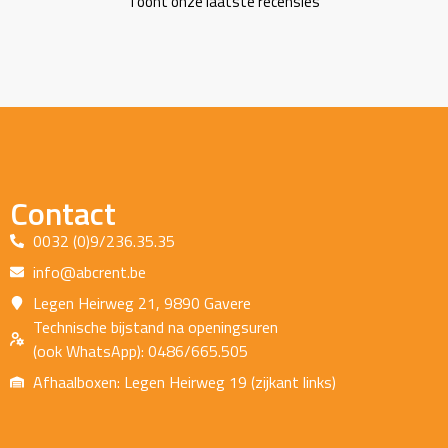
Toont onze laatste recensies
Contact
0032 (0)9/236.35.35
info@abcrent.be
Legen Heirweg 21, 9890 Gavere
Technische bijstand na openingsuren
(ook WhatsApp): 0486/665.505
Afhaalboxen: Legen Heirweg 19 (zijkant links)