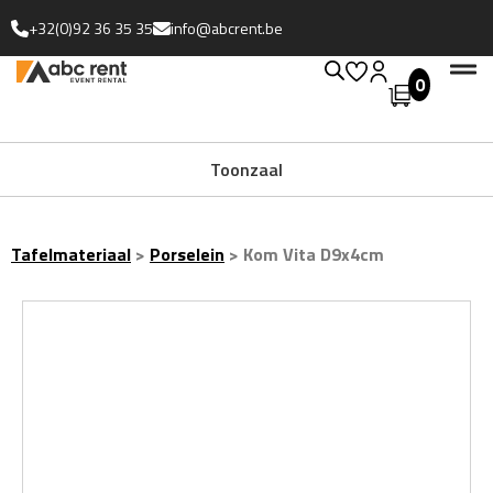
+32(0)92 36 35 35
info@abcrent.be
0
Uitgebreide collectie
Toonzaal
Tafelmateriaal
>
Porselein
>
Kom Vita D9x4cm