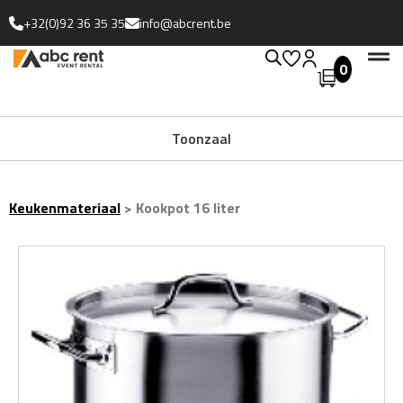
+32(0)92 36 35 35
info@abcrent.be
0
Toonzaal
Keukenmateriaal
>
Kookpot 16 liter