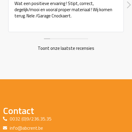
Wat een positieve ervaring ! Stipt, correct,
degelijk/mooi en vooral proper materiaal ! Wij komen
terug. Nele /Garage Cnockaert.
Toont onze laatste recensies
Contact
0032 (0)9/236.35.35
info@abcrent.be