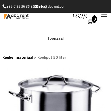
+32(0)92 36 35 35
info@abcrent.be
0
Uitgebreide collectie
Toonzaal
Keukenmateriaal
>
Kookpot 50 liter