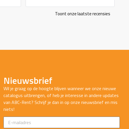
Toont onze laatste recensies
Nieuwsbrief
Wil je graag op de hoogte blijven wanneer we onze nieuwe
catalogus uitbrengen, of heb je interesse in andere updates
van ABC-Rent? Schrijf je dan in op onze nieuwsbrief en mis
niets!