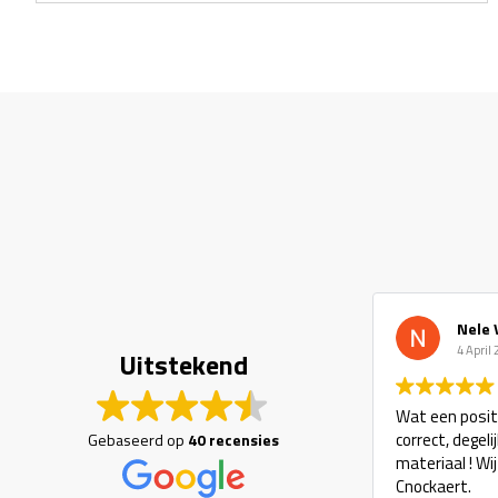
Nele 
4 April
Uitstekend
Wat een positi
correct, degel
Gebaseerd op
40 recensies
materiaal ! Wi
Cnockaert.