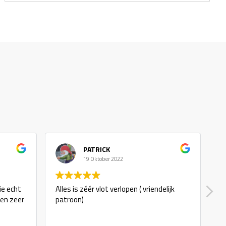
PATRICK
19 Oktober 2022
ie echt
Alles is zéér vlot verlopen ( vriendelijk
g
 en zeer
patroon)