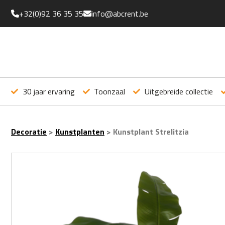
+32(0)92 36 35 35
info@abcrent.be
30 jaar ervaring
Toonzaal
Uitgebreide collectie
Decoratie
>
Kunstplanten
>
Kunstplant Strelitzia