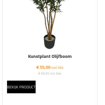
Kunstplant Olijfboom
€ 55,00
excl. btw
€ 66,55
incl. btw
BEKIJK PRODUCT