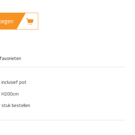
oegen
favorieten
 inclusief pot
): H200cm
r stuk bestellen