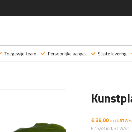
Toegewijd team
Persoonlijke aanpak
Stipte levering
Kunstpla
€
38,00
€
45,98