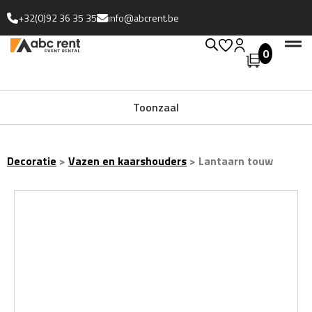
+32(0)92 36 35 35
info@abcrent.be
0
Uitgebreide collectie
Toonzaal
Decoratie
>
Vazen en kaarshouders
>
Lantaarn touw