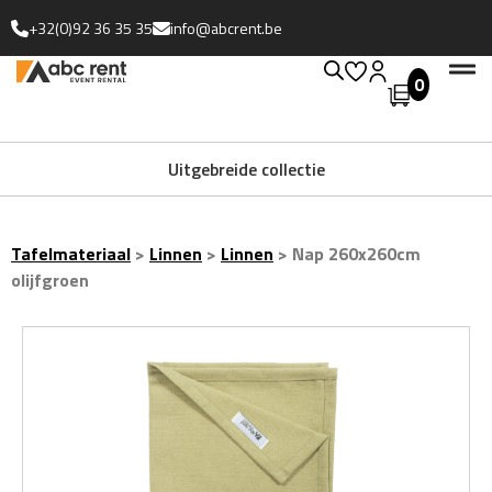
+32(0)92 36 35 35
info@abcrent.be
0
Uitgebreide collectie
Tafelmateriaal
>
Linnen
>
Linnen
>
Nap 260x260cm
olijfgroen