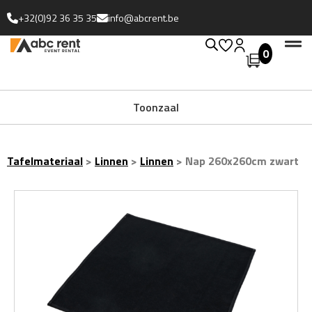
+32(0)92 36 35 35
info@abcrent.be
0
Uitgebreide collectie
Toonzaal
Tafelmateriaal
>
Linnen
>
Linnen
>
Nap 260x260cm zwart