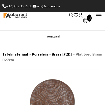
+32(0)92 36 35 35
info@abcrent.be
0
Toonzaal
Tafelmateriaal
>
Porselein
>
Brass [F2D]
>
Plat bord Brass
D27cm