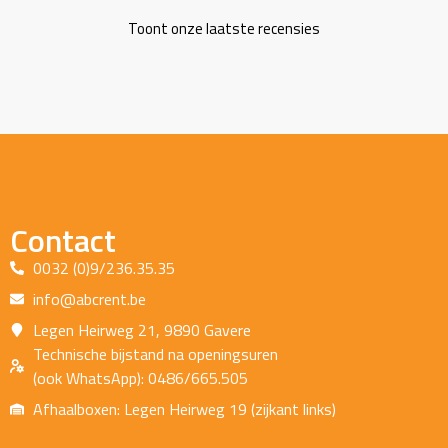
Toont onze laatste recensies
Contact
0032 (0)9/236.35.35
info@abcrent.be
Legen Heirweg 21, 9890 Gavere
Technische bijstand na openingsuren
(ook WhatsApp): 0486/665.505
Afhaalboxen: Legen Heirweg 19 (zijkant links)