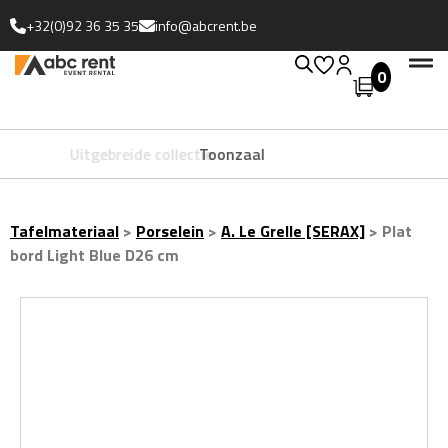
+32(0)92 36 35 35
info@abcrent.be
0
Uitgebreide collectie
Tafelmateriaal
>
Porselein
>
A. Le Grelle [SERAX]
>
Plat
bord Light Blue D26 cm