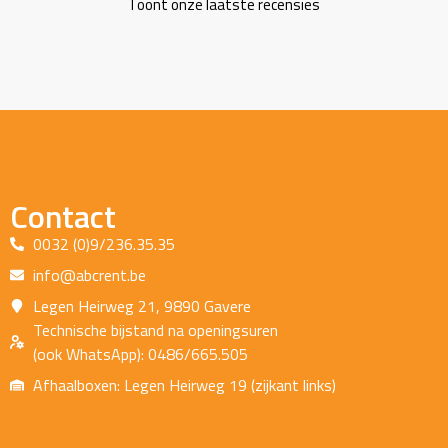
Toont onze laatste recensies
Contact
0032 (0)9/236.35.35
info@abcrent.be
Legen Heirweg 21, 9890 Gavere
Technische bijstand na openingsuren
(ook WhatsApp): 0486/665.505
Afhaalboxen: Legen Heirweg 19 (zijkant links)