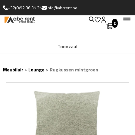
+32(0)92 36 35 35
info@abcrent.be
0
Uitgebreide collectie
Toonzaal
Meubilair
>
Lounge
>
Rugkussen mintgroen