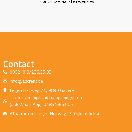
Toont onze laatste recensies
Contact
0032 (0)9/236.35.35
info@abcrent.be
Legen Heirweg 21, 9890 Gavere
Technische bijstand na openingsuren
(ook WhatsApp): 0486/665.505
Afhaalboxen: Legen Heirweg 19 (zijkant links)