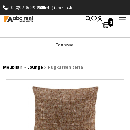
+32(0)92 36 35 35
info@abcrent.be
0
Uitgebreide collectie
Toonzaal
Meubilair
>
Lounge
>
Rugkussen terra