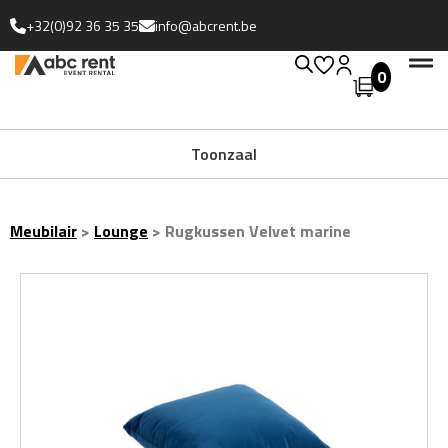
+32(0)92 36 35 35
info@abcrent.be
0
Uitgebreide collectie
Toonzaal
Meubilair
>
Lounge
>
Rugkussen Velvet marine