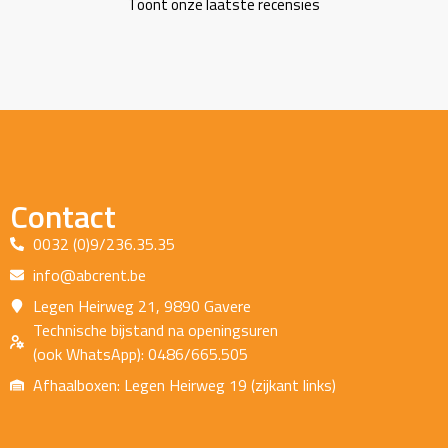
Toont onze laatste recensies
Contact
0032 (0)9/236.35.35
info@abcrent.be
Legen Heirweg 21, 9890 Gavere
Technische bijstand na openingsuren
(ook WhatsApp): 0486/665.505
Afhaalboxen: Legen Heirweg 19 (zijkant links)