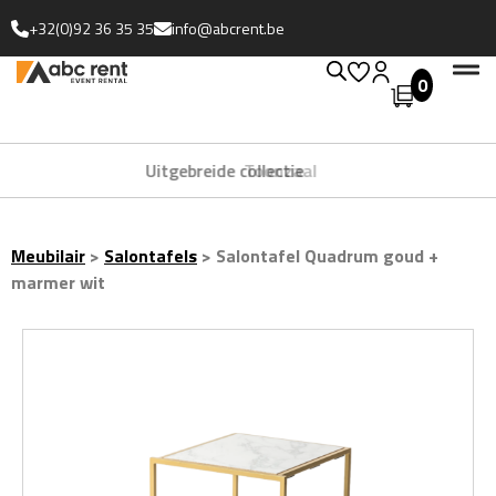
+32(0)92 36 35 35
info@abcrent.be
0
Uitgebreide collectie
Meubilair
>
Salontafels
>
Salontafel Quadrum goud +
marmer wit