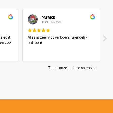
PATRICK
19 Oktober 2022
ie echt
Alles is zéér vlot verlopen ( vriendelijk
g
 en zeer
patroon)
Toont onze laatste recensies