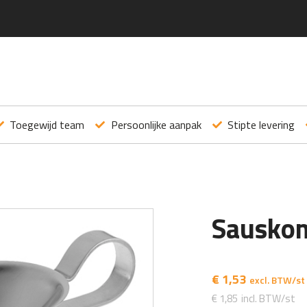
Toegewijd team
Persoonlijke aanpak
Stipte levering
Sauskom
€
1,53
€
1,85