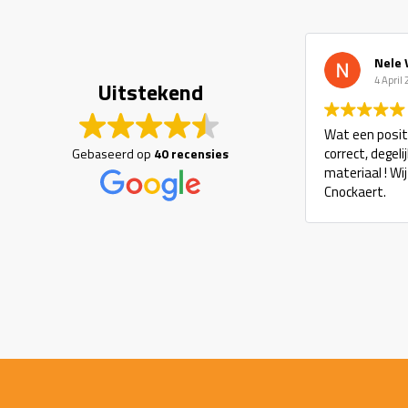
Nele 
4 April
Uitstekend
Wat een positi
correct, degel
Gebaseerd op
40 recensies
materiaal ! Wi
Cnockaert.