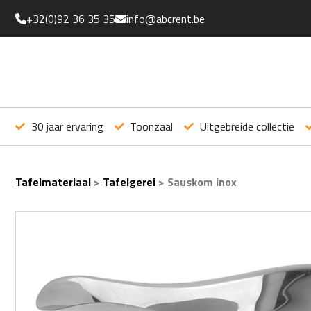
+32(0)92 36 35 35
info@abcrent.be
30 jaar ervaring
Toonzaal
Uitgebreide collectie
Tafelmateriaal
>
Tafelgerei
>
Sauskom inox