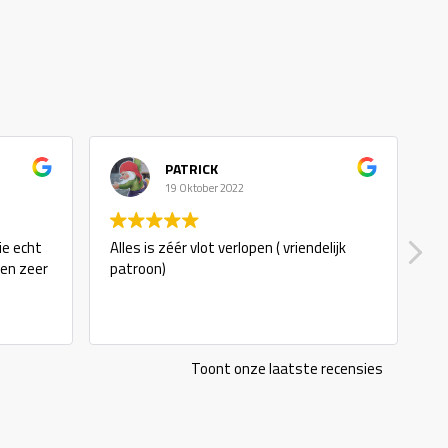
PATRICK
19 Oktober 2022
 echt
Alles is zéér vlot verlopen ( vriendelijk
goe
n zeer
patroon)
Toont onze laatste recensies