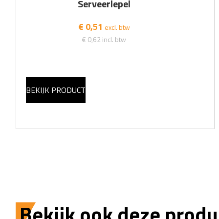
Serveerlepel
€ 0,51
excl. btw
€ 0,62
incl. btw
BEKIJK PRODUCT
Bekijk ook deze produ