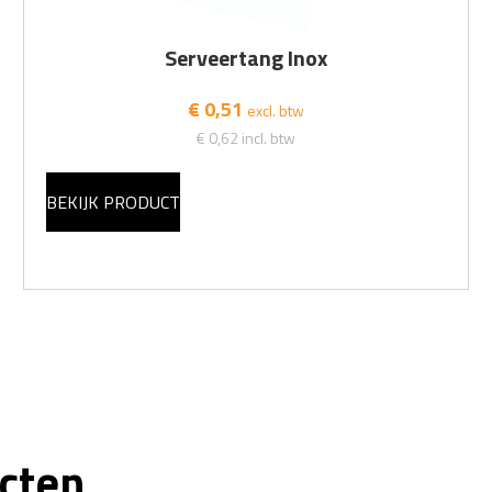
Serveertang Inox
€ 0,51
excl. btw
€ 0,62
incl. btw
BEKIJK PRODUCT
cten