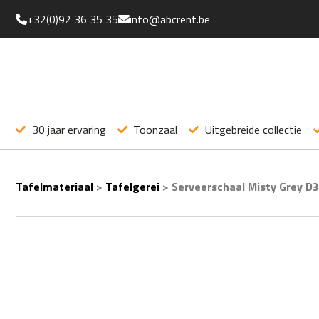
+32(0)92 36 35 35
info@abcrent.be
30 jaar ervaring
Toonzaal
Uitgebreide collectie
Tafelmateriaal
>
Tafelgerei
>
Serveerschaal Misty Grey D