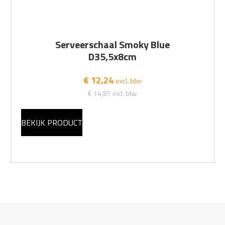
Serveerschaal Smoky Blue
D35,5x8cm
€ 12,24
excl. btw
€ 14,81
incl. btw
BEKIJK PRODUCT