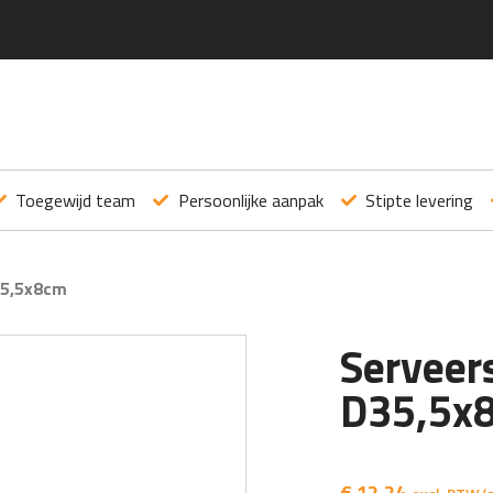
Toegewijd team
Persoonlijke aanpak
Stipte levering
35,5x8cm
Serveer
D35,5x
€
12,24