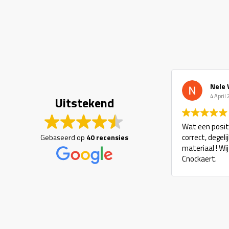
Nele V
4 April 20
Uitstekend
Wat een positiev
correct, degelij
Gebaseerd op
40 recensies
materiaal ! Wij 
Cnockaert.