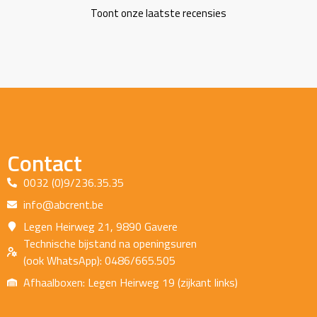
Toont onze laatste recensies
Contact
0032 (0)9/236.35.35
info@abcrent.be
Legen Heirweg 21, 9890 Gavere
Technische bijstand na openingsuren
(ook WhatsApp): 0486/665.505
Afhaalboxen: Legen Heirweg 19 (zijkant links)