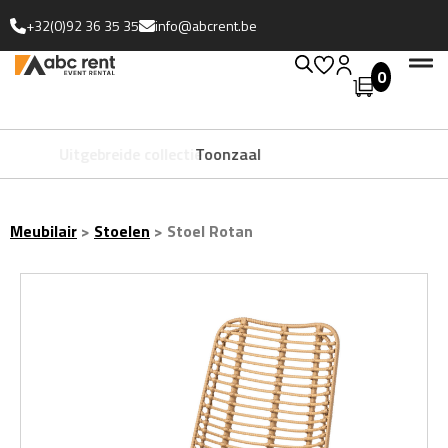
+32(0)92 36 35 35
info@abcrent.be
0
Uitgebreide collectie
Toonzaal
Meubilair
>
Stoelen
>
Stoel Rotan