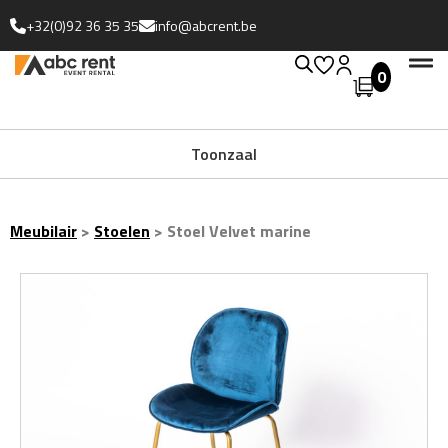
+32(0)92 36 35 35
info@abcrent.be
0
Uitgebreide collectie
Toonzaal
Meubilair
>
Stoelen
>
Stoel Velvet marine