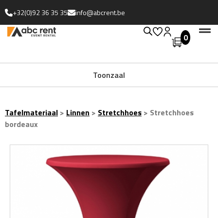
+32(0)92 36 35 35
info@abcrent.be
0
Uitgebreide collectie
Toonzaal
Tafelmateriaal
>
Linnen
>
Stretchhoes
>
Stretchhoes
bordeaux