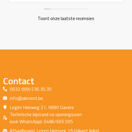
Toont onze laatste recensies
Contact
0032 (0)9/236.35.35
info@abcrent.be
Legen Heirweg 21, 9890 Gavere
Technische bijstand na openingsuren
(ook WhatsApp): 0486/665.505
Afhaalboxen: Legen Heirweg 19 (zijkant links)