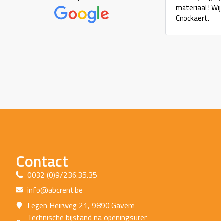
materiaal ! Wi
Cnockaert.
Contact
0032 (0)9/236.35.35
info@abcrent.be
Legen Heirweg 21, 9890 Gavere
Technische bijstand na openingsuren