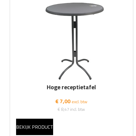
Hoge receptietafel
€ 7,00
excl. btw
€ 8,47
incl. btw
BEKIJK PRODUCT