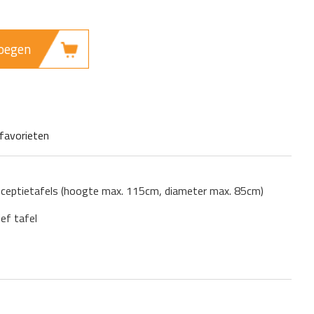
oegen
favorieten
eceptietafels (hoogte max. 115cm, diameter max. 85cm)
ief tafel