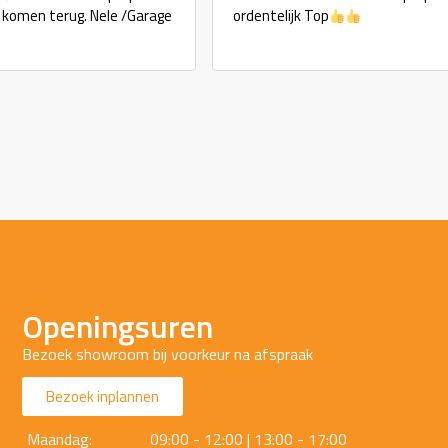
j komen terug. Nele /Garage
ordentelijk Top
Openingsuren
Bezoek showroom bij voorkeur na afspraak
Bezoek inplannen
Maandag:
09:00 - 12:00 | 13:00 - 17:00