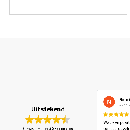
Nele 
4 April
Uitstekend
Wat een positi
correct, degel
Gebaseerd op
40 recensies