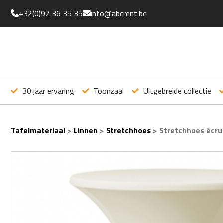
+32(0)92 36 35 35
info@abcrent.be
30 jaar ervaring
Toonzaal
Uitgebreide collectie
Tafelmateriaal
>
Linnen
>
Stretchhoes
>
Stretchhoes écru