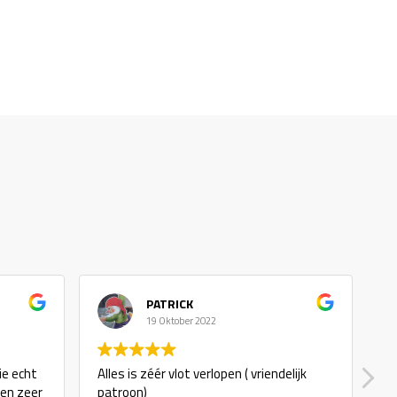
PATRICK
19 Oktober 2022
ie echt
Alles is zéér vlot verlopen ( vriendelijk
g
 en zeer
patroon)