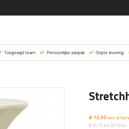
Toegewijd team
Persoonlijke aanpak
Stipte levering
Stretch
€
12,50
€
15,13