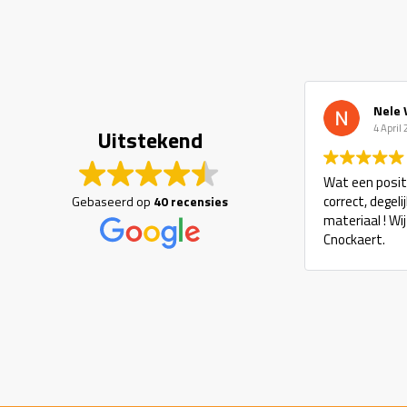
Nele 
4 April
Uitstekend
Wat een positi
correct, degel
Gebaseerd op
40 recensies
materiaal ! Wi
Cnockaert.