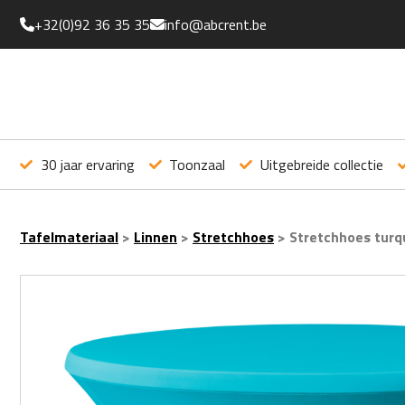
+32(0)92 36 35 35
info@abcrent.be
30 jaar ervaring
Toonzaal
Uitgebreide collectie
Tafelmateriaal
>
Linnen
>
Stretchhoes
>
Stretchhoes turq