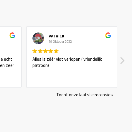
PATRICK
19 Oktober 2022
ie echt
Alles is zéér vlot verlopen ( vriendelijk
g
 en zeer
patroon)
Toont onze laatste recensies