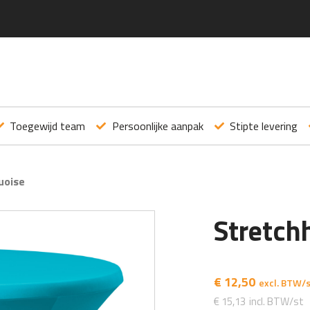
Toegewijd team
Persoonlijke aanpak
Stipte levering
uoise
Stretch
€
12,50
€
15,13