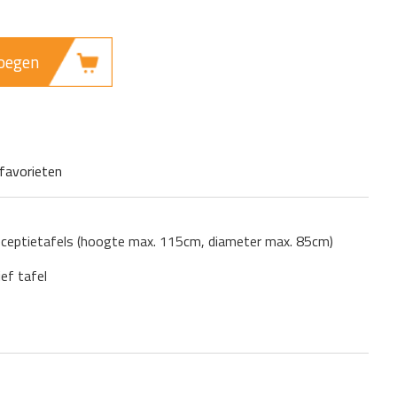
oegen
favorieten
eceptietafels (hoogte max. 115cm, diameter max. 85cm)
ief tafel