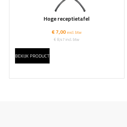
Hoge receptietafel
€ 7,00
excl. btw
€ 8,47
incl. btw
BEKIJK PRODUCT