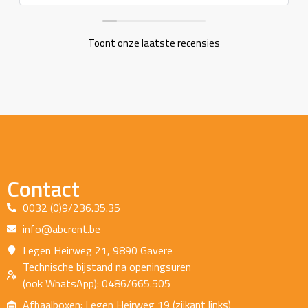
Toont onze laatste recensies
Contact
0032 (0)9/236.35.35
info@abcrent.be
Legen Heirweg 21, 9890 Gavere
Technische bijstand na openingsuren
(ook WhatsApp): 0486/665.505
Afhaalboxen: Legen Heirweg 19 (zijkant links)