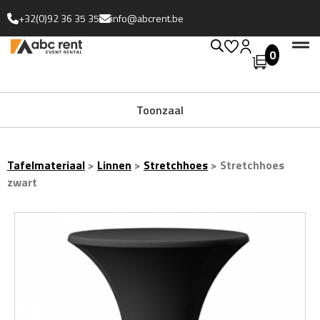
+32(0)92 36 35 35
info@abcrent.be
0
Uitgebreide collectie
Toonzaal
Tafelmateriaal
>
Linnen
>
Stretchhoes
>
Stretchhoes
zwart