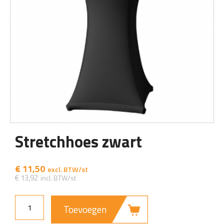
Stretchhoes zwart
€
11,50
€
13,92
Toevoegen