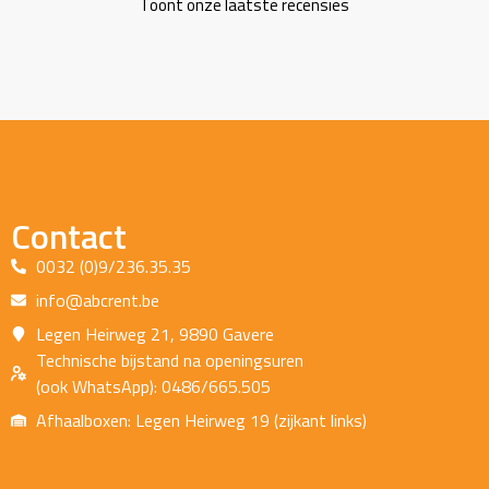
Toont onze laatste recensies
Contact
0032 (0)9/236.35.35
info@abcrent.be
Legen Heirweg 21, 9890 Gavere
Technische bijstand na openingsuren
(ook WhatsApp): 0486/665.505
Afhaalboxen: Legen Heirweg 19 (zijkant links)