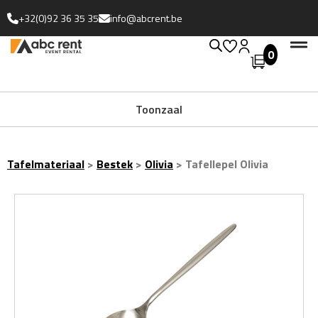
+32(0)92 36 35 35
info@abcrent.be
0
Toonzaal
Tafelmateriaal
>
Bestek
>
Olivia
>
Tafellepel Olivia