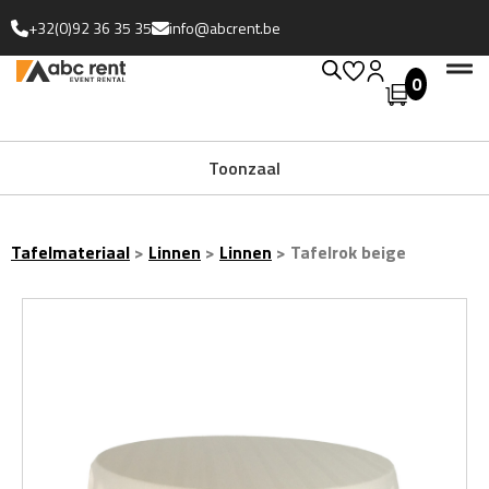
+32(0)92 36 35 35
info@abcrent.be
0
Uitgebreide collectie
Toonzaal
Tafelmateriaal
>
Linnen
>
Linnen
>
Tafelrok beige