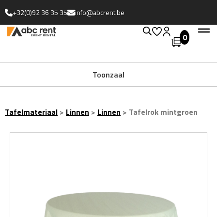
+32(0)92 36 35 35
info@abcrent.be
0
Uitgebreide collectie
Tafelmateriaal
>
Linnen
>
Linnen
>
Tafelrok mintgroen