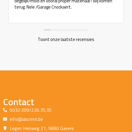
degelijk/mooi en vooral proper materiaal ! Wij komen
terug. Nele /Garage Cnockaert.
Toont onze laatste recensies
Contact
0032 (0)9/236.35.35
info@abcrent.be
Legen Heirweg 21, 9890 Gavere