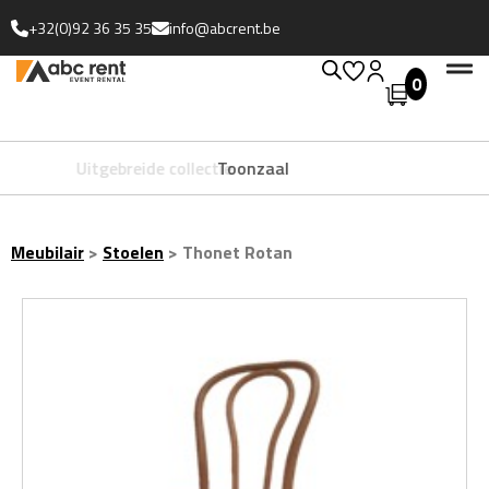
+32(0)92 36 35 35
info@abcrent.be
0
Uitgebreide collectie
Meubilair
>
Stoelen
>
Thonet Rotan